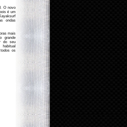
H. O novo
pois é um
ayaksurf
as ondas
obras mais
o grande
ar do seu
habitual
 todos os