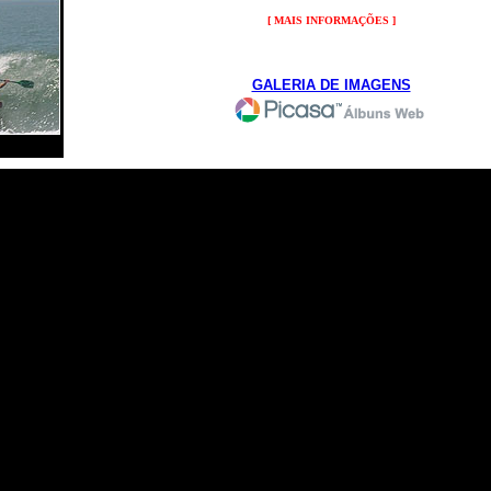
[ MAIS INFORMAÇÕES ]
GALERIA DE IMAGENS
ME
|
CONTACTOS
|
SOBRE NÓS
|
KAYAKS
|
ACESSÓRIOS
|
BLOG
|
DOWNLOADS
|
L