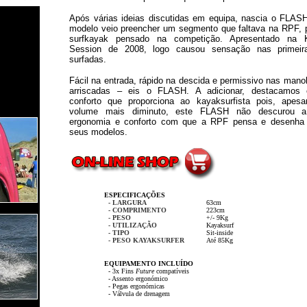
Após várias ideias discutidas em equipa, nascia o FLAS
modelo veio preencher um segmento que faltava na RPF, 
surfkayak pensado na competição. Apresentado na K
Session de 2008, logo causou sensação nas primeir
surfadas.
Fácil na entrada, rápido na descida e permissivo nas man
arriscadas – eis o FLASH. A adicionar, destacamos 
conforto que proporciona ao kayaksurfista pois, apes
volume mais diminuto, este FLASH não descurou a 
ergonomia e conforto com que a RPF pensa e desenha
seus modelos.
ESPECIFICAÇÕES
- LARGURA
63cm
- COMPRIMENTO
223cm
- PESO
+/- 9Kg
- UTILIZAÇÃO
Kayaksurf
- TIPO
Sit-inside
- PESO KAYAKSURFER
Até 85Kg
EQUIPAMENTO INCLUÍDO
- 3x Fins
Future
compatíveis
- Assento ergonómico
- Pegas ergonómicas
- Válvula de drenagem