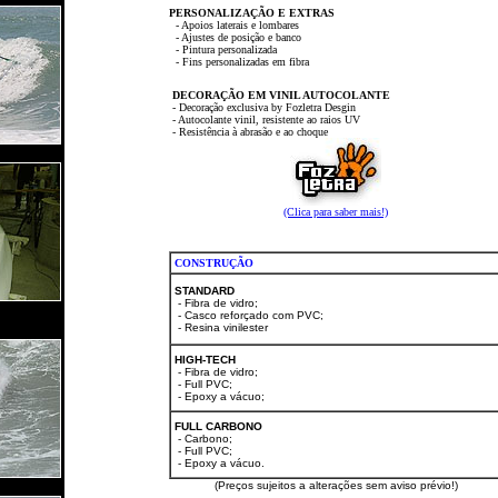
PERSONALIZAÇÃO E EXTRAS
- Apoios laterais e lombares
- Ajustes de posição e banco
- Pintura personalizada
- Fins personalizadas em fibra
DECORAÇÃO EM VINIL AUTOCOLANTE
- Decoração exclusiva by Fozletra Desgin
- Autocolante vinil, resistente ao raios UV
- Resistência à abrasão e ao choque
(Clica para saber mais!)
CONSTRUÇÃO
STANDARD
- Fibra de vidro;
- Casco reforçado com PVC;
- Resina vinilester
HIGH-TECH
- Fibra de vidro;
- Full PVC;
- Epoxy a vácuo;
FULL CARBONO
- Carbono;
- Full PVC;
- Epoxy a vácuo.
(Preços sujeitos a alterações sem aviso prévio!)