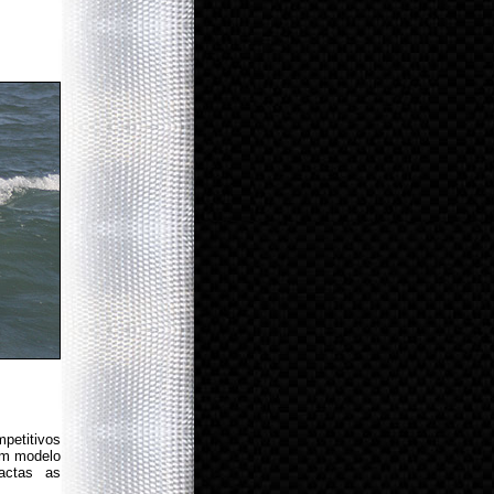
petitivos
 um modelo
actas as